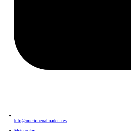
info@puertobenalmadena.es
Meteorología