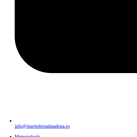
info@puertobenalmadena.es
Meteorología