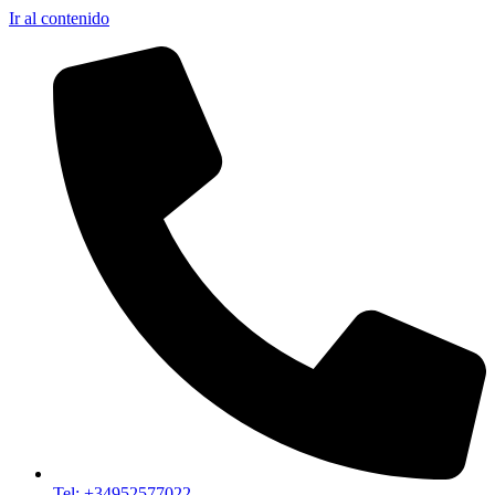
Ir al contenido
Tel: +34952577022