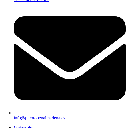
info@puertobenalmadena.es
Meteorología