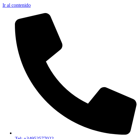
Ir al contenido
Tel: +34952577022