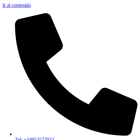
Ir al contenido
Tel: +34952577022