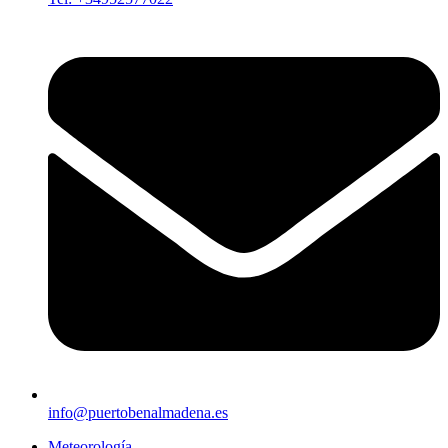
info@puertobenalmadena.es
Meteorología