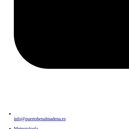
info@puertobenalmadena.es
Meteorología