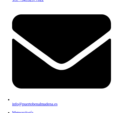
info@puertobenalmadena.es
Meteorología