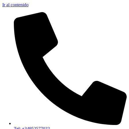
Ir al contenido
Tel: +34952577022