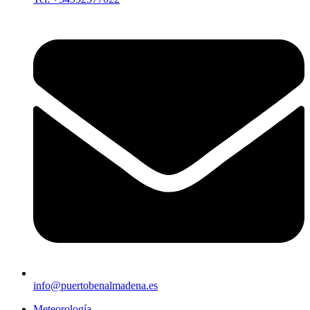
info@puertobenalmadena.es
Meteorología