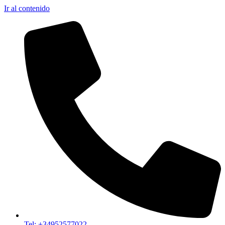
Ir al contenido
Tel: +34952577022