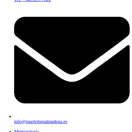
info@puertobenalmadena.es
Meteorología