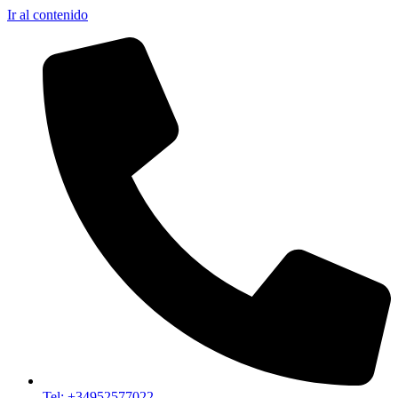
Ir al contenido
Tel: +34952577022