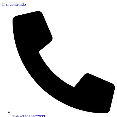
Ir al contenido
Tel: +34952577022