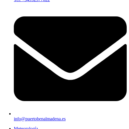
info@puertobenalmadena.es
Meteorología