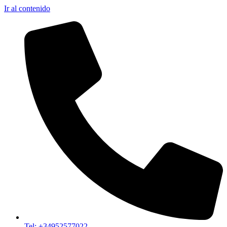
Ir al contenido
Tel: +34952577022