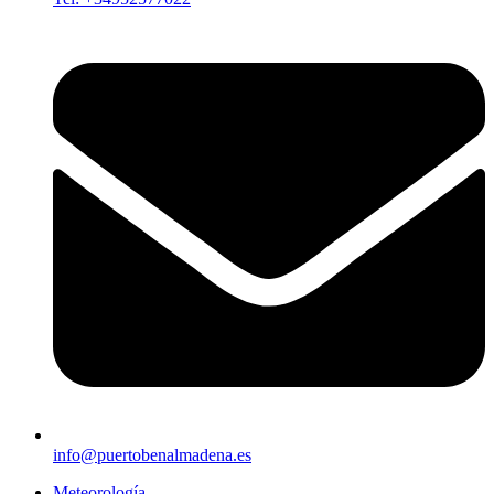
info@puertobenalmadena.es
Meteorología