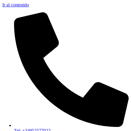
Ir al contenido
Tel: +34952577022