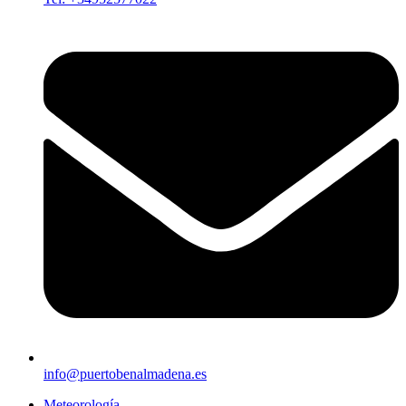
info@puertobenalmadena.es
Meteorología