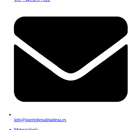
info@puertobenalmadena.es
Meteorología