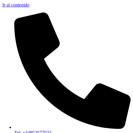
Ir al contenido
Tel: +34952577022