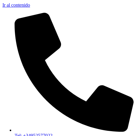
Ir al contenido
Tel: +34952577022