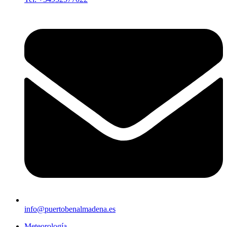
info@puertobenalmadena.es
Meteorología