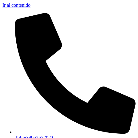
Ir al contenido
Tel: +34952577022