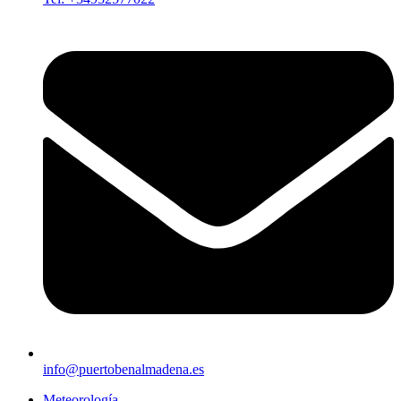
info@puertobenalmadena.es
Meteorología