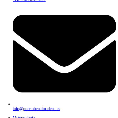
info@puertobenalmadena.es
Meteorología