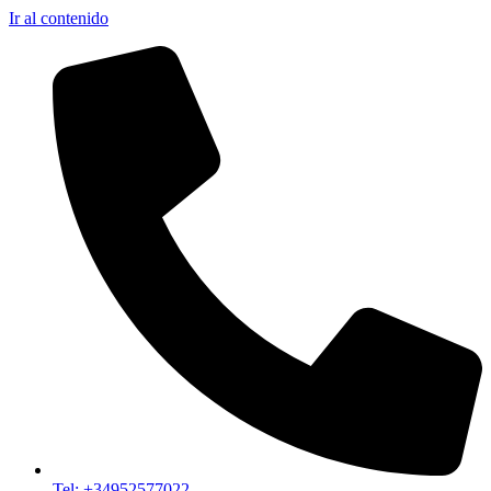
Ir al contenido
Tel: +34952577022