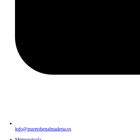
info@puertobenalmadena.es
Meteorología