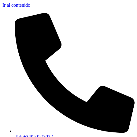
Ir al contenido
Tel: +34952577022