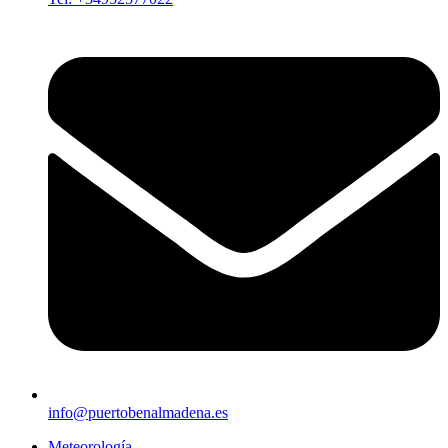
info@puertobenalmadena.es
Meteorología