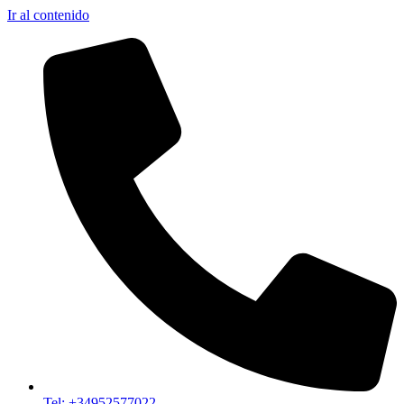
Ir al contenido
Tel: +34952577022