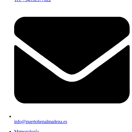
info@puertobenalmadena.es
Meteorología