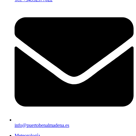
info@puertobenalmadena.es
Meteorología