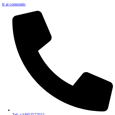
Ir al contenido
Tel: +34952577022