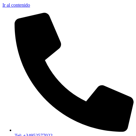
Ir al contenido
Tel: +34952577022