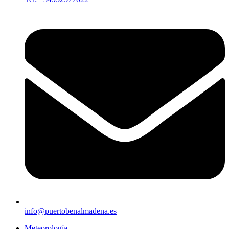
info@puertobenalmadena.es
Meteorología