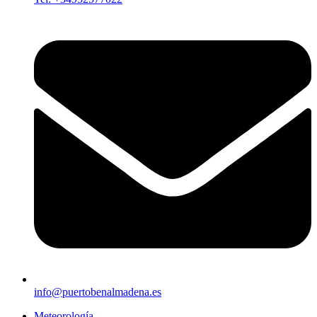
info@puertobenalmadena.es
Meteorología