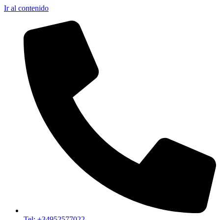
Ir al contenido
Tel: +34952577022