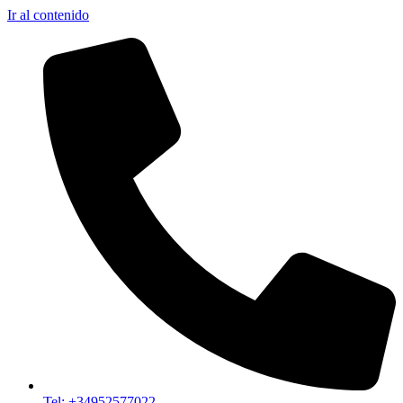
Ir al contenido
Tel: +34952577022