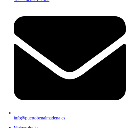
info@puertobenalmadena.es
Meteorología