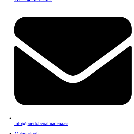
info@puertobenalmadena.es
Meteorología