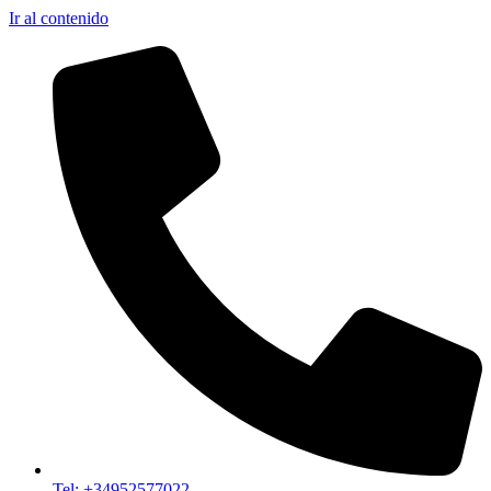
Ir al contenido
Tel: +34952577022