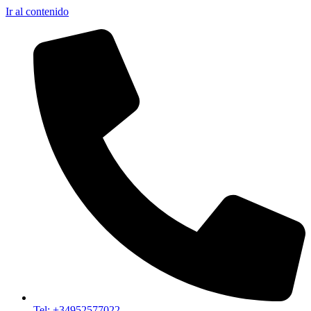
Ir al contenido
Tel: +34952577022