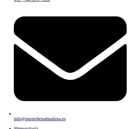
info@puertobenalmadena.es
Meteorología