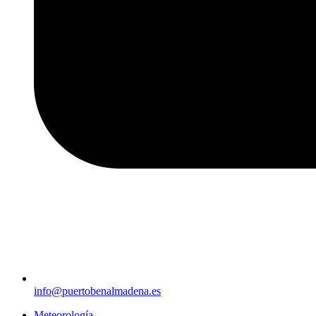
info@puertobenalmadena.es
Meteorología