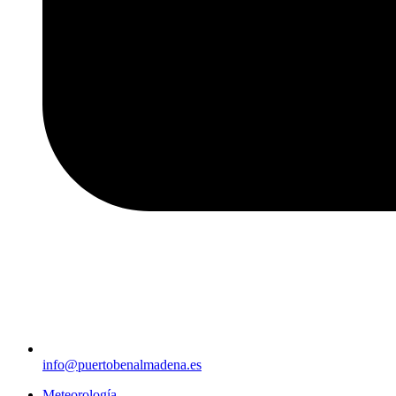
info@puertobenalmadena.es
Meteorología