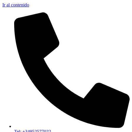
Ir al contenido
Tel: +34952577022