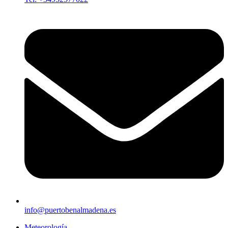
info@puertobenalmadena.es
Meteorología