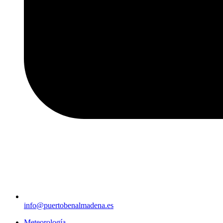
info@puertobenalmadena.es
Meteorología