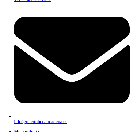
info@puertobenalmadena.es
Meteorología