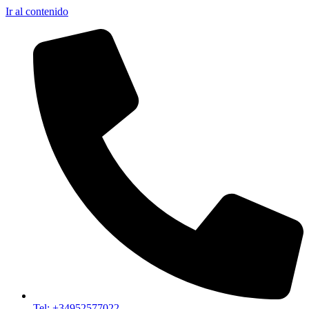
Ir al contenido
Tel: +34952577022