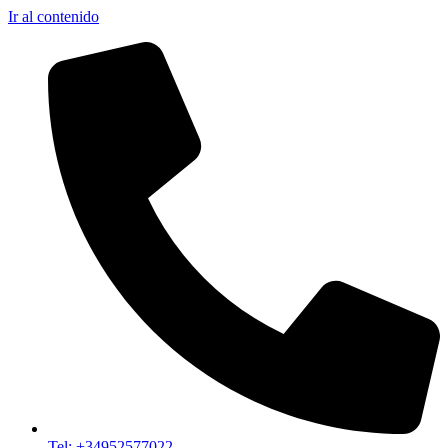
Ir al contenido
Tel: +34952577022