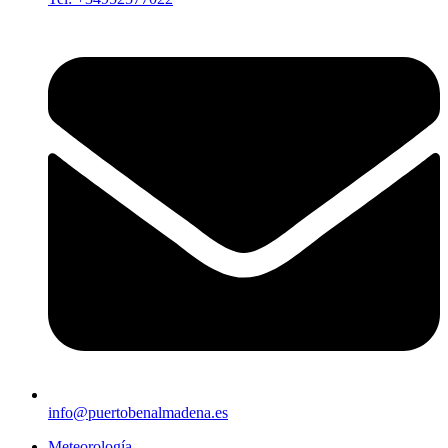
info@puertobenalmadena.es
Meteorología