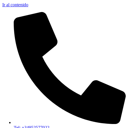
Ir al contenido
Tel: +34952577022