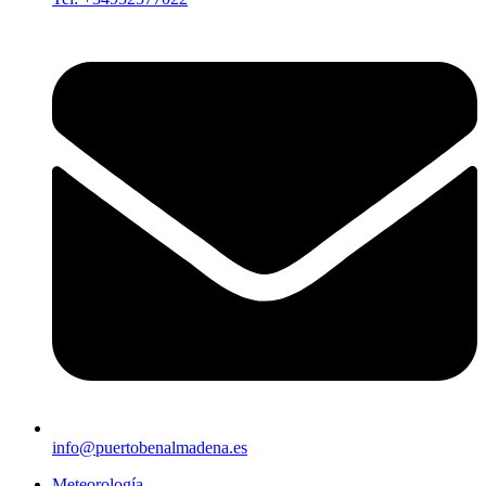
info@puertobenalmadena.es
Meteorología