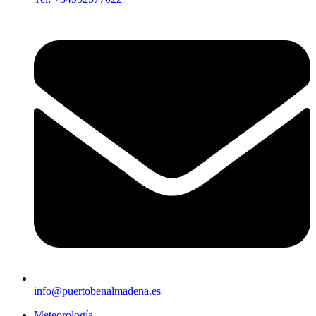
info@puertobenalmadena.es
Meteorología