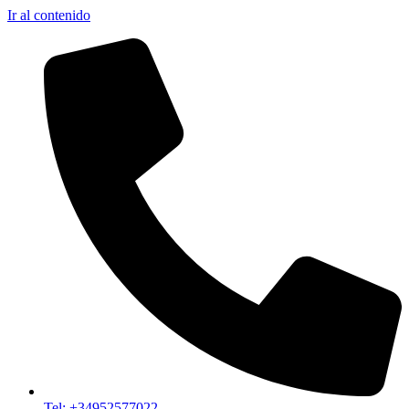
Ir al contenido
Tel: +34952577022