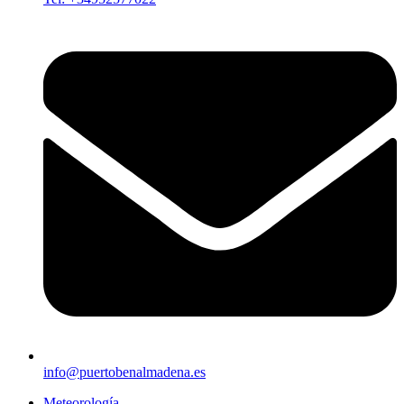
info@puertobenalmadena.es
Meteorología