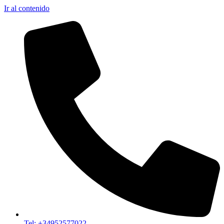
Ir al contenido
Tel: +34952577022