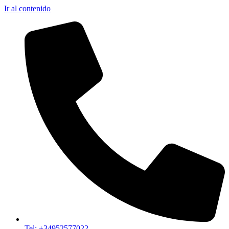
Ir al contenido
Tel: +34952577022