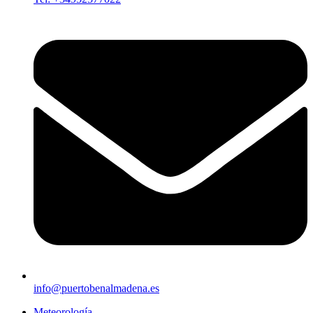
info@puertobenalmadena.es
Meteorología