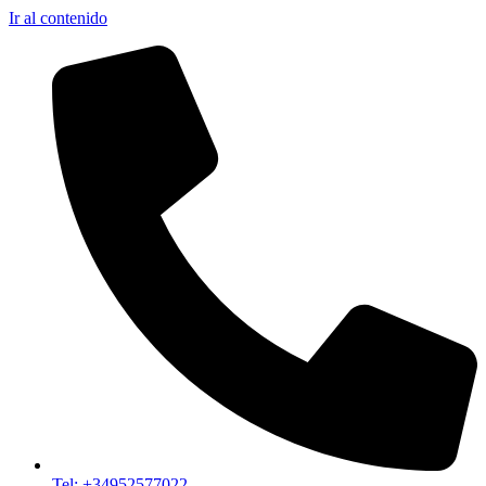
Ir al contenido
Tel: +34952577022