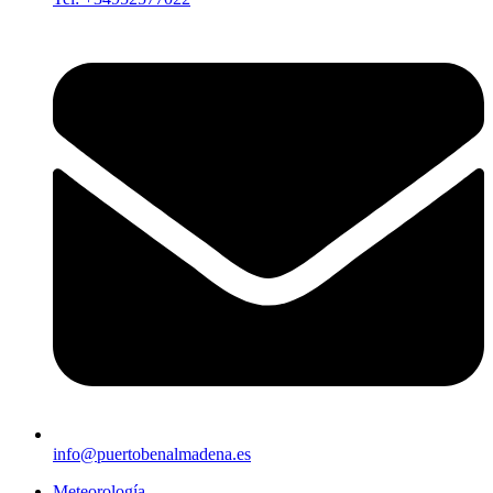
info@puertobenalmadena.es
Meteorología