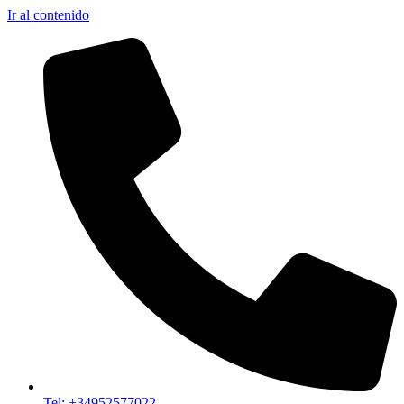
Ir al contenido
Tel: +34952577022