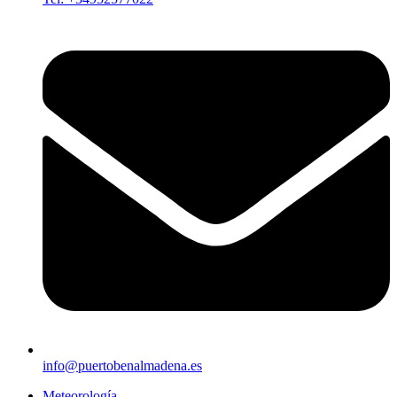
info@puertobenalmadena.es
Meteorología