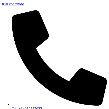
Ir al contenido
Tel: +34952577022