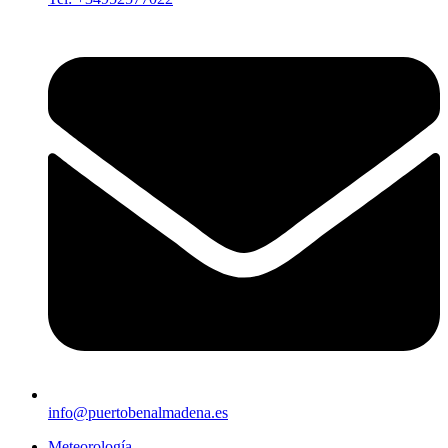
info@puertobenalmadena.es
Meteorología