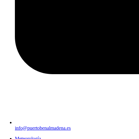
info@puertobenalmadena.es
Meteorología