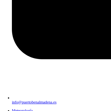
info@puertobenalmadena.es
Meteorología