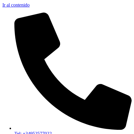
Ir al contenido
Tel: +34952577022