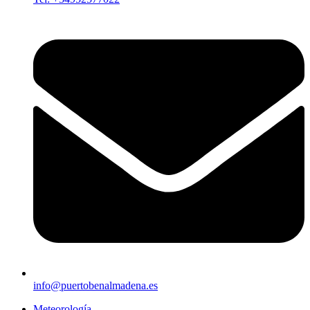
info@puertobenalmadena.es
Meteorología