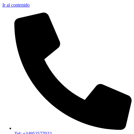
Ir al contenido
Tel: +34952577022