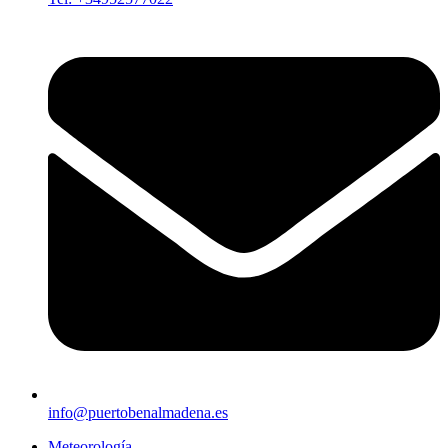
info@puertobenalmadena.es
Meteorología