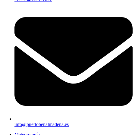
info@puertobenalmadena.es
Meteorología