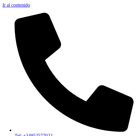
Ir al contenido
Tel: +34952577022