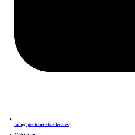
info@puertobenalmadena.es
Meteorología