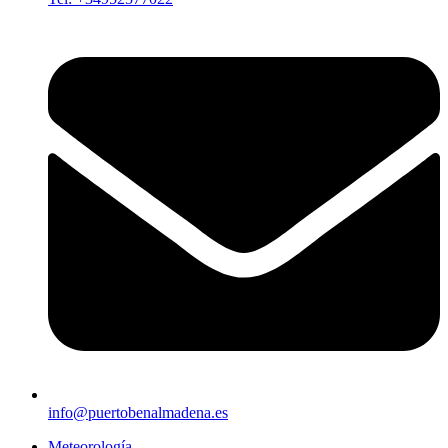
info@puertobenalmadena.es
Meteorología