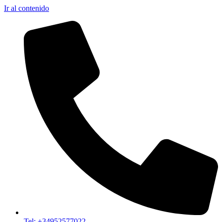
Ir al contenido
Tel: +34952577022