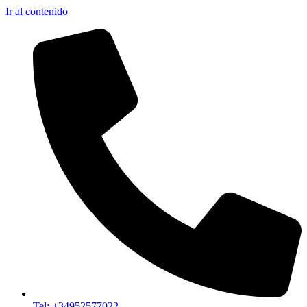
Ir al contenido
Tel: +34952577022