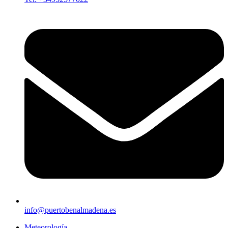
info@puertobenalmadena.es
Meteorología