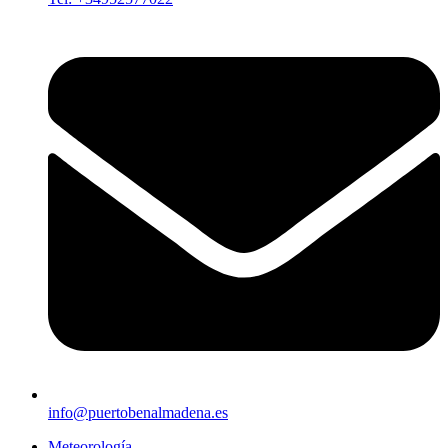
info@puertobenalmadena.es
Meteorología