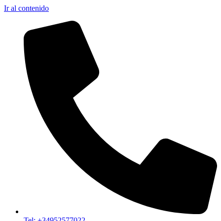
Ir al contenido
Tel: +34952577022