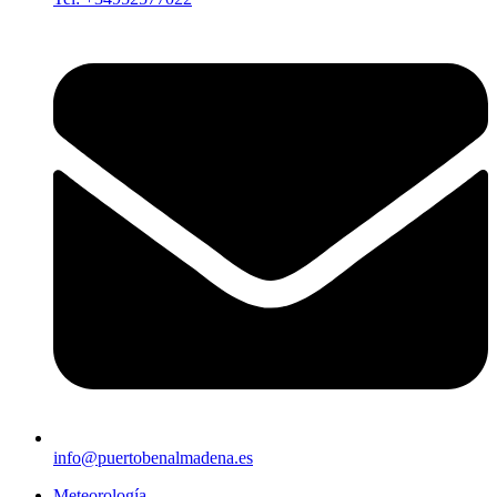
info@puertobenalmadena.es
Meteorología