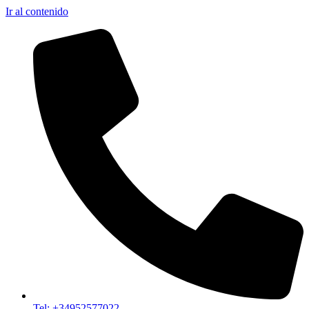
Ir al contenido
Tel: +34952577022