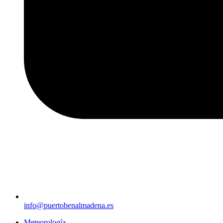
info@puertobenalmadena.es
Meteorología