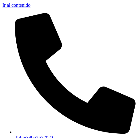
Ir al contenido
Tel: +34952577022