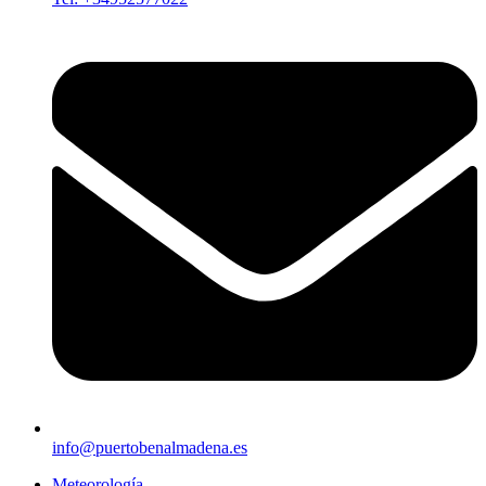
info@puertobenalmadena.es
Meteorología